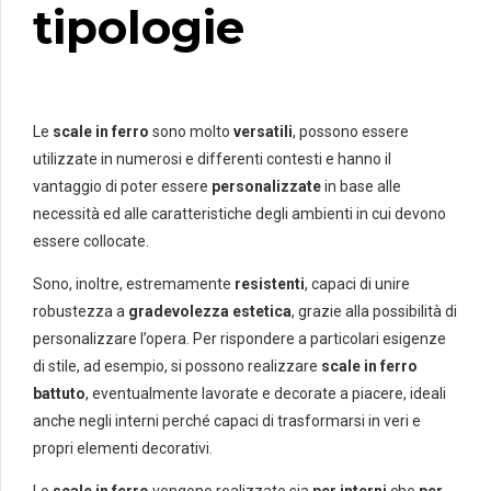
tipologie
Le
scale in ferro
sono molto
versatili
, possono essere
utilizzate in numerosi e differenti contesti e hanno il
vantaggio di poter essere
personalizzate
in base alle
necessità ed alle caratteristiche degli ambienti in cui devono
essere collocate.
Sono, inoltre, estremamente
resistenti
, capaci di unire
robustezza a
gradevolezza estetica
, grazie alla possibilità di
personalizzare l’opera. Per rispondere a particolari esigenze
di stile, ad esempio, si possono realizzare
scale in ferro
battuto
, eventualmente lavorate e decorate a piacere, ideali
anche negli interni perché capaci di trasformarsi in veri e
propri elementi decorativi.
Le
scale in ferro
vengono realizzate sia
per interni
che
per