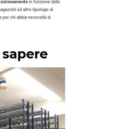
posizionamento
in funzione dello
ale in ferro
magazzini ed altre tipologie di
le per chi abbia necessità di
rutture Metalliche
a sapere