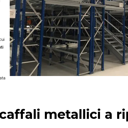
i
cui
ti
rata
affali metallici a ri