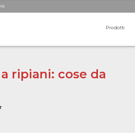
398
Prodotti
Soppalchi per esterni
Te
 a ripiani: cose da
Soppalchi per interni
C
Pareti Mobili
Pa
r
S
Pe