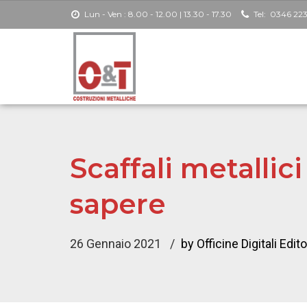
Lun - Ven : 8.00 - 12.00 | 13.30 - 17.30
Tel:
0346 22
Scaffali portapallet
Scaffali metallici
Scaffali metallici a ripiani
sapere
Scaffalature Drive In
26 Gennaio 2021
by Officine Digitali Edito
Scaffali a piani a gravità
Scaffali multipiano con passerelle industriali