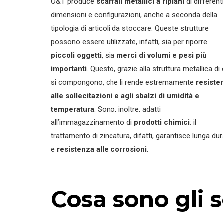
O&T produce
scaffali metallici a ripiani
di different
dimensioni e configurazioni, anche a seconda della
tipologia di articoli da stoccare. Queste strutture
possono essere utilizzate, infatti, sia per riporre
piccoli oggetti
, sia
merci di volumi e pesi più
importanti
. Questo, grazie alla struttura metallica di 
si compongono, che li rende estremamente
resisten
alle sollecitazioni e agli sbalzi di umidità e
temperatura
. Sono, inoltre, adatti
all’immagazzinamento di
prodotti chimici
: il
trattamento di zincatura, difatti, garantisce lunga du
e
resistenza alle corrosioni
.
Cosa sono gli sc