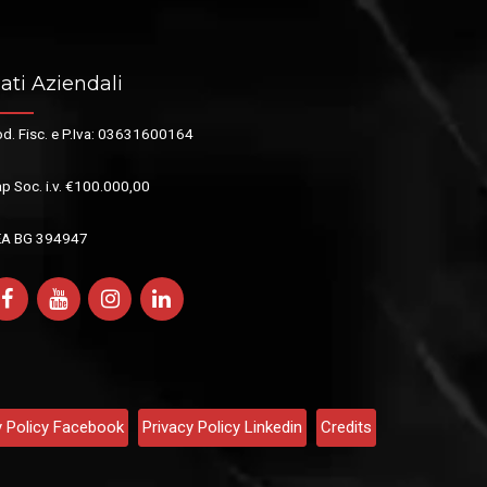
ati Aziendali
d. Fisc. e P.Iva: 03631600164
p Soc. i.v. €100.000,00
EA BG 394947
y Policy Facebook
Privacy Policy Linkedin
Credits