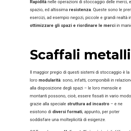
Rapidità
nelle operazioni di stoccaggio delle merci, 
Scaffalature compattabili su basi mobili
spazio, ed altissima
resistenza
. Queste sono le pre
esercizi, ad esempio negozi, piccole e grandi realtà ind
Scaffali mobili
ottimizzare gli spazi e riordinare le merci
in manie
Scaffalature Cantilever
Scaffali metall
Il maggior pregio di questi sistemi di stoccaggio è la
loro
modularità
: sono, infatti, componibili in relazion
alla disposizione degli spazi – le loro mensole e
montanti possono, cioè, essere fissati in vario mod
grazie alla speciale
struttura ad incastro
– e ne
esistono di
diversi formati
, appunto, per poter
soddisfare una molteplicità di esigenze.