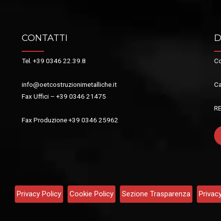
CONTATTI
D
Tel. +39 0346 22.39.8
Co
info@oetcostruzionimetalliche.it
Ca
Fax Uffici – +39 0346 21475
R
Fax Produzione +39 0346 25962
Privacy Policy
Cookie Policy
Sezione Trasparenza
Privac