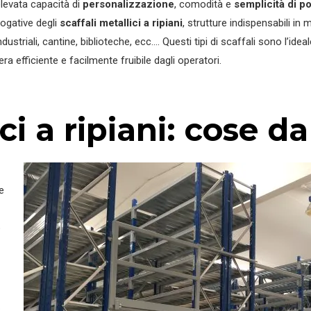
elevata capacità di
personalizzazione
, comodità e
semplicità di 
Sc
rogative degli
scaffali metallici a ripiani
, strutture indispensabili in 
ustriali, cantine, biblioteche, ecc.… Questi tipi di scaffali sono l’idea
St
ra efficiente e facilmente fruibile dagli operatori.
ici a ripiani: cose d
e
o