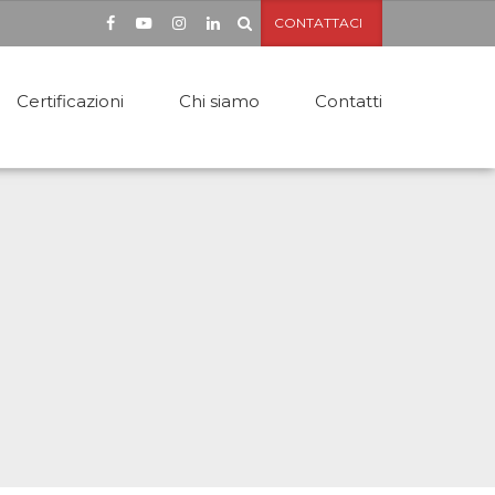
CONTATTACI
Certificazioni
Chi siamo
Contatti
ttoie
apannoni
sserelle in metallo
cale Antincendio
nsiline in ferro