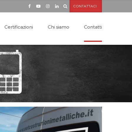
CONTATTACI
Certificazioni
Chi siamo
Contatti
ttoie
apannoni
sserelle in metallo
cale Antincendio
nsiline in ferro