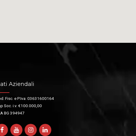
ati Aziendali
d. Fisc. e P.Iva: 03631600164
p Soc. i.v. €100.000,00
EA BG 394947