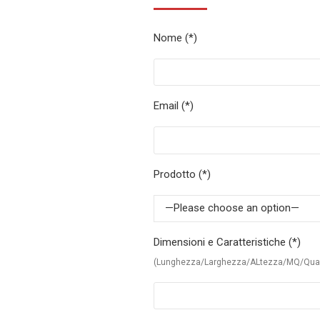
Scaffalature compattabili su basi mobili
Nome (*)
Scaffali mobili
Scaffalature Cantilever
Email (*)
Prodotto (*)
—Please choose an option—
Dimensioni e Caratteristiche (*)
(Lunghezza/Larghezza/ALtezza/MQ/Quan