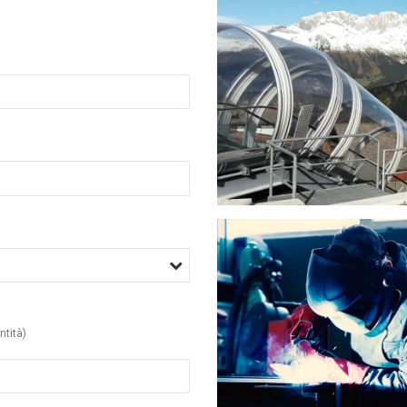
Sc
St
tità)