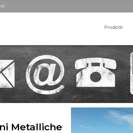
398
Prodotti
Soppalchi per esterni
Te
Soppalchi per interni
C
Pareti Mobili
Pa
S
ni Metalliche
Pe