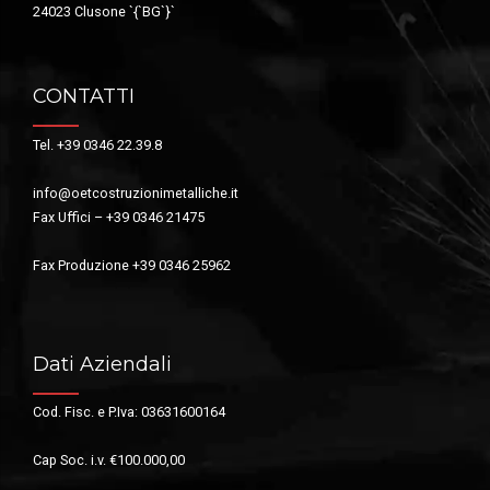
24023 Clusone `{`BG`}`
CONTATTI
Tel. +39 0346 22.39.8
info@oetcostruzionimetalliche.it
Fax Uffici – +39 0346 21475
Fax Produzione +39 0346 25962
Dati Aziendali
Cod. Fisc. e P.Iva: 03631600164
Cap Soc. i.v. €100.000,00