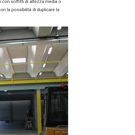
ci con soffitti di altezza media o
ale in ferro
n la possibilità di duplicare la
rutture Metalliche