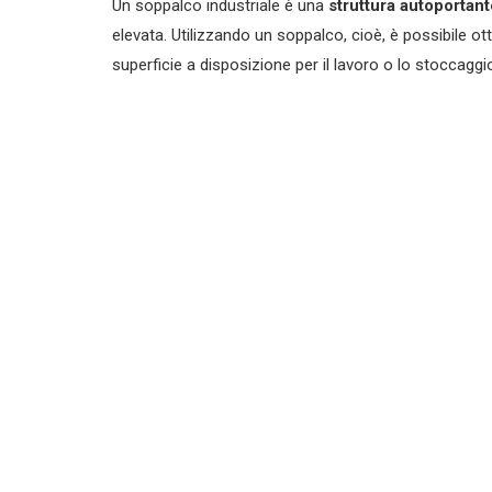
Un soppalco industriale è una
struttura autoportant
Scaffalature compattabili su basi mobili
elevata. Utilizzando un soppalco, cioè, è possibile ott
superficie a disposizione per il lavoro o lo stoccaggi
Scaffali mobili
Scaffalature Cantilever