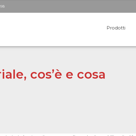
398
Prodotti
Soppalchi per esterni
Te
iale, cos’è e cosa
Soppalchi per interni
C
Pareti Mobili
Pa
S
Pe