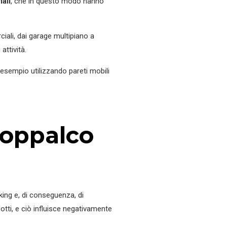
iali
, che in questo modo hanno
iali, dai garage multipiano a
attività.
r esempio utilizzando pareti mobili
soppalco
king e, di conseguenza, di
tti, e ciò influisce negativamente