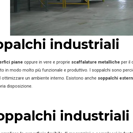
palchi industriali
rfici piane
oppure in vere e proprie
scaffalature metalliche
per il
ito in modo molto più funzionale e produttivo. I soppalchi sono perciò
 ed ottimizzare un ambiente interno. Esistono anche
soppalchi estern
pria disposizione.
ppalchi industriali