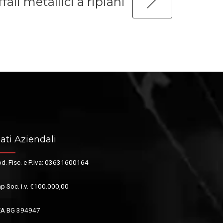
fali metallici a ripiani
ati Aziendali
d. Fisc. e P.Iva: 03631600164
p Soc. i.v. €100.000,00
EA BG 394947