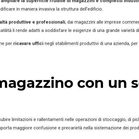
 ampliare la superficie fruibile di magazzini e complessi industr
ficare in maniera invasiva la struttura dell’edificio.
altà produttive e professionali
, dai magazzini alle imprese commerc
rsatilità li rende adatti a soddisfare le esigenze di una grande varietà di 
che per
ricavare uffici
negli stabilimenti produttivi di una azienda, pe
 magazzino con un 
bire limitazioni e rallentamenti nelle operazioni di stoccaggio, di pic
mporta maggiore confusione e precarietà nella sistemazione dei prodo