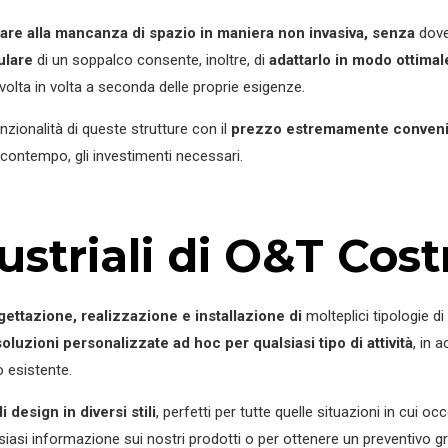
iare alla mancanza di spazio in maniera non invasiva, senza
dover
ulare
di un soppalco consente, inoltre, di
adattarlo in modo ottimal
olta in volta a seconda delle proprie esigenze.
nzionalità di queste strutture con il
prezzo estremamente conven
al contempo, gli investimenti necessari.
ustriali di O&T Cost
gettazione, realizzazione e installazione di
molteplici tipologie di
soluzioni personalizzate ad hoc per qualsiasi tipo di attività
, in 
o esistente.
 design in diversi stili
, perfetti per tutte quelle situazioni in cui oc
alsiasi informazione sui nostri prodotti o per ottenere un preventivo g