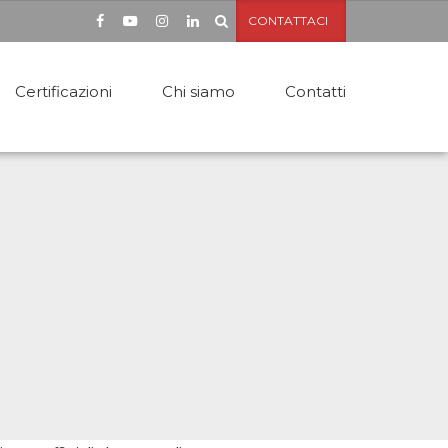
CONTATTACI
Certificazioni
Chi siamo
Contatti
ttoie
apannoni
sserelle in metallo
cale Antincendio
nsiline in ferro