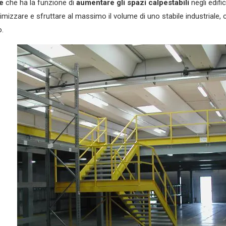
e
che ha la funzione di
aumentare gli spazi calpestabili
negli edifi
Sc
imizzare e sfruttare al massimo il volume di uno stabile industriale, co
o.
St