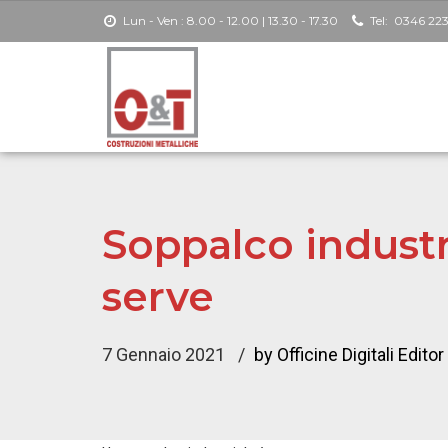
Lun - Ven : 8.00 - 12.00 | 13.30 - 17.30
Tel:
0346 22
Scaffali portapallet
Soppalco industr
Scaffali metallici a ripiani
serve
Scaffalature Drive In
7 Gennaio 2021
by Officine Digitali Editor
Scaffali a piani a gravità
Scaffali multipiano con passerelle industriali