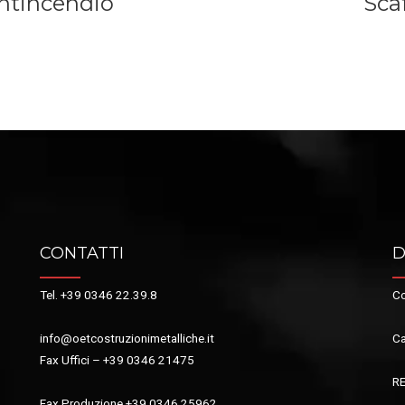
antincendio
Scaf
CONTATTI
D
Tel. +39 0346 22.39.8
Co
info@oetcostruzionimetalliche.it
Ca
Fax Uffici – +39 0346 21475
R
Fax Produzione +39 0346 25962